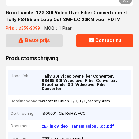
2
/
2
Groothandel 12G SDI Video Over Fiber Converter met
Tally RS485 en Loop Out SMF LC 20KM voor HDTV
Prijs：$359-$399
MOQ：1 Paar
Beste prijs
Contact nu
Productomschrijving
Hoog licht
,
Tally SDI Video over Fiber Converter
,
RS485 SDI Video over Fiber Converter
Groothandel SDI Video over Fiber
Converter
Betalingscondities
Western Union, L/C, T/T, MoneyGram
Certificering
ISO9001, CE, RoHS, FCC
Document
2E-link Video Transmission ...og.pdf
Levering
2000 paren/per maand