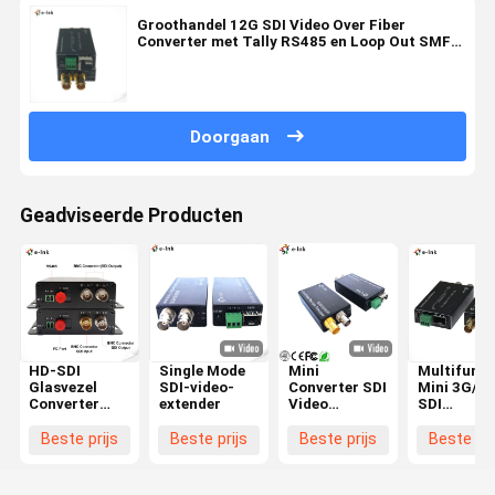
Groothandel 12G SDI Video Over Fiber
Converter met Tally RS485 en Loop Out SMF
LC 20KM voor HDTV
Doorgaan
Geadviseerde Producten
HD-SDI
Single Mode
Mini
Multifunkt
Glasvezel
SDI-video-
Converter SDI
Mini 3G/H
Converter
extender
Video
SDI
met
Extender
glasvezelc
Ingebouwde
met video-
Beste prijs
Beste prijs
Beste prijs
Beste pri
Audio &
audio- en
RS422/485
omgekeerd
Gegevensoverdracht
signalen t