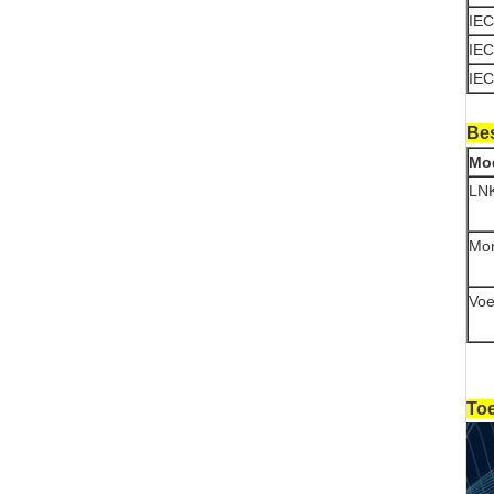
IEC
IEC
IEC
Bes
Mo
LN
Mon
Voe
To