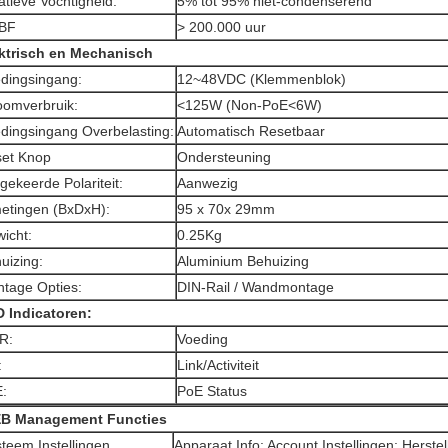
atieve Vochtigheid:
5% tot 95% niet-condenserend
BF
> 200.000 uur
ktrisch en Mechanisch
dingsingang:
12~48VDC (Klemmenblok)
oomverbruik:
<125W (Non-PoE<6W)
dingsingang Overbelasting:
Automatisch Resetbaar
et Knop
Ondersteuning
ekeerde Polariteit:
Aanwezig
etingen (BxDxH):
95 x 70x 29mm
icht:
0.25Kg
uizing:
Aluminium Behuizing
tage Opties:
DIN-Rail / Wandmontage
 Indicatoren:
R:
Voeding
:
Link/Activiteit
:
PoE Status
B Management
Functies
teem Instellingen
Apparaat Info; Account Instellingen; Herste