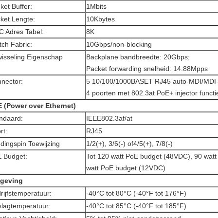
ket Buffer:
1Mbits
ket Lengte:
10Kbytes
 Adres Tabel:
8K
tch Fabric:
10Gbps/non-blocking
wisseling Eigenschap
Backplane bandbreedte: 20Gbps;
Packet forwarding snelheid: 14.88Mpps
nector:
5 10/100/1000BASET RJ45 auto-MDI/MDI-
4 poorten met 802.3at PoE+ injector functie
 (Power over Ethernet)
ndaard:
IEEE802.3af/at
rt:
RJ45
dingspin Toewijzing
1/2(+), 3/6(-) of4/5(+), 7/8(-)
 Budget:
Tot 120 watt PoE budget (48VDC), 90 wat
watt PoE budget (12VDC)
geving
rijfstemperatuur:
-40°C tot 80°C (-40°F tot 176°F)
lagtemperatuur:
-40°C tot 85°C (-40°F tot 185°F)