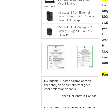
Mount Bracket
De
om
Industrial 8 Port Ethernet
Switch Fiber Uplink Robuust
802
Flexibel Ontwerp
swi
Mini Industrial Managed PoE
pre
Switch 8 Gigabit RJ45 2 SFP
Geb
240W PoE
wa
Het
Met
con
mil
Ke
De ingenieur loste ons probleem op
zeer snel, en de dienst is zeer goed.
Zeer professionele fabriek.
—— Robert Lichtenstein-Canada
Ik had geen zorg, kocht en testte, zodat