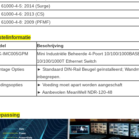
 61000-4-5: 2014 (Surge)
 61000-4-6: 2013 (CS)
 61000-4-8: 2009 (PFMF)
telinformatie
del
Beschrijving
K-IMC005GPM
Mini Industriële Beheerde 4-Poort 10/100/1000BAS
10/100/1000T Ethernet Switch
tage Opties
► Standaard DIN-Rail Beugel geïnstalleerd; Wandm
inbegrepen.
dingsopties
► Voeding moet apart worden aangeschaft
► Aanbevolen MeanWell NDR-120-48
epassing