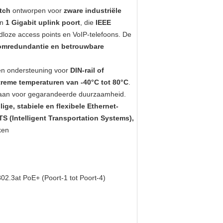
tch
ontworpen voor
zware industriële
n
1 Gigabit uplink poort
, die
IEEE
dloze access points en VoIP-telefoons. De
omredundantie en betrouwbare
n ondersteuning voor
DIN-rail of
xtreme temperaturen van -40°C tot 80°C
.
aan voor gegarandeerde duurzaamheid.
ilige, stabiele en flexibele Ethernet-
ITS (Intelligent Transportation Systems),
ken
.3at PoE+ (Poort-1 tot Poort-4)