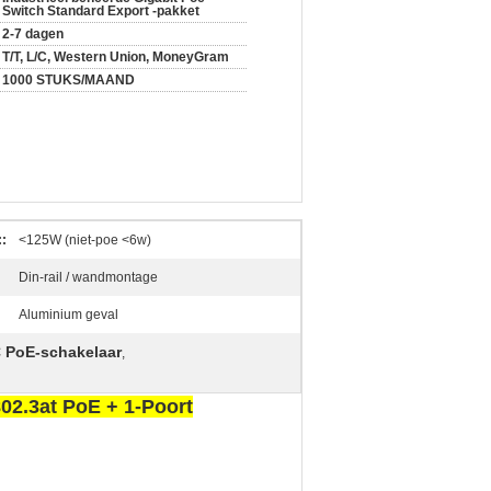
Switch Standard Export -pakket
2-7 dagen
T/T, L/C, Western Union, MoneyGram
1000 STUKS/MAAND
:
<125W (niet-poe <6w)
Din-rail / wandmontage
Aluminium geval
C PoE-schakelaar
,
02.3at PoE + 1-Poort