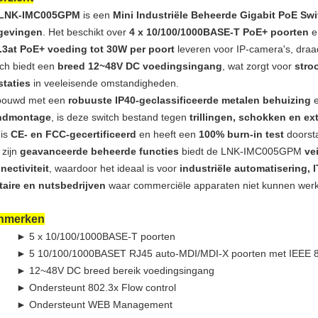
LNK-IMC005GPM
is een
Mini Industriële Beheerde Gigabit PoE Swi
gevingen
. Het beschikt over
4 x 10/100/1000BASE-T PoE+ poorten
e
.3at PoE+ voeding tot 30W per poort
leveren voor IP-camera's, draa
tch biedt een
breed 12~48V DC voedingsingang
, wat zorgt voor
stro
staties
in veeleisende omstandigheden.
ouwd met een
robuuste IP40-geclassificeerde metalen behuizing
e
ndmontage
, is deze switch bestand tegen
trillingen, schokken en e
 is
CE- en FCC-gecertificeerd
en heeft een
100% burn-in test
doorst
 zijn
geavanceerde beheerde functies
biedt de LNK-IMC005GPM
ve
nectiviteit
, waardoor het ideaal is voor
industriële automatisering, 
itaire en nutsbedrijven
waar commerciële apparaten niet kunnen wer
nmerken
► 5 x 10/100/1000BASE-T poorten
► 5 10/100/1000BASET RJ45 auto-MDI/MDI-X poorten met IEEE 802
► 12~48V DC breed bereik voedingsingang
► Ondersteunt 802.3x Flow control
► Ondersteunt WEB Management