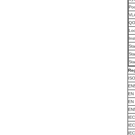
Po
VLA
QOS
Loo
Ins
Sta
St
St
Re
IS
EN5
EN 
EN 
EN
IEC
IEC
IEC