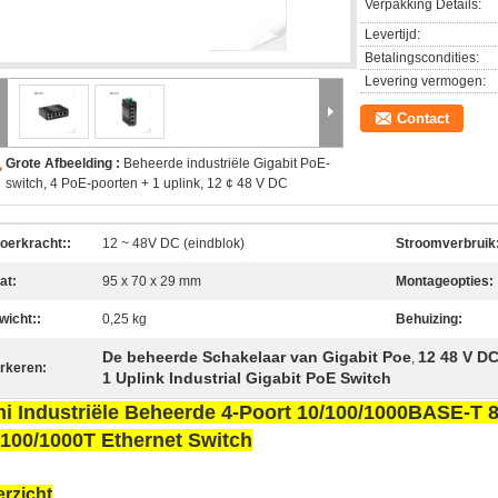
Verpakking Details:
Levertijd:
Betalingscondities:
Levering vermogen:
Contact
Grote Afbeelding :
Beheerde industriële Gigabit PoE-
switch, 4 PoE-poorten + 1 uplink, 12 ¢ 48 V DC
voerkracht::
12 ~ 48V DC (eindblok)
Stroomverbruik:
at:
95 x 70 x 29 mm
Montageopties:
wicht::
0,25 kg
Behuizing:
De beheerde Schakelaar van Gigabit Poe
12 48 V D
,
rkeren:
1 Uplink Industrial Gigabit PoE Switch
ni Industriële Beheerde 4-Poort 10/100/1000BASE-T 8
/100/1000T Ethernet Switch
erzicht