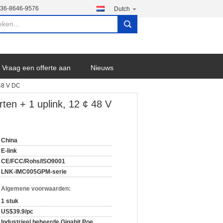
136-8646-9576
Dutch
search
Vraag een offerte aan
Nieuws
 48 V DC
ten + 1 uplink, 12 ¢ 48 V
China
E-link
CE/FCC/Rohs/ISO9001
LNK-IMC005GPM-serie
n Algemene voorwaarden:
1 stuk
US$39.9/pc
Industrieel beheerde Gigabit Poe