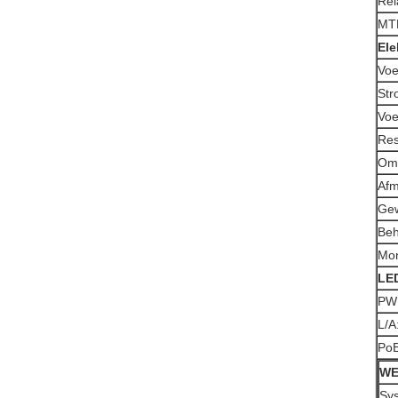
Rel
MT
Ele
Voe
Str
Voe
Res
Omg
Afm
Gew
Beh
Mon
LED
PW
L/A
PoE
WE
Sys