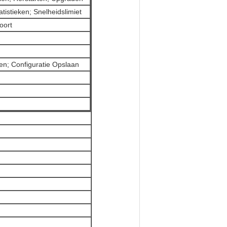
atistieken; Snelheidslimiet
oort
len; Configuratie Opslaan