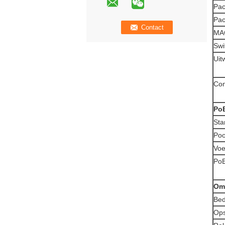
Pac
Pac
MAC
Swi
Uit
Con
PoE
Sta
Poo
Voe
PoE
Om
Bed
Ops