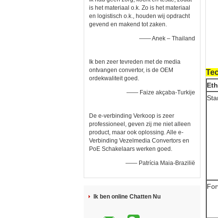
is het materiaal o.k. Zo is het materiaal
en logistisch o.k., houden wij opdracht
gevend en makend tot zaken.
—— Anek – Thailand
Ik ben zeer tevreden met de media
ontvangen convertor, is de OEM
Te
ordekwaliteit goed.
Eth
—— Faize akçaba-Turkije
Sta
De e-verbinding Verkoop is zeer
professioneel, geven zij me niet alleen
product, maar ook oplossing. Alle e-
Verbinding Vezelmedia Convertors en
PoE Schakelaars werken goed.
—— Patrícia Maia-Brazilië
For
Ik ben online Chatten Nu