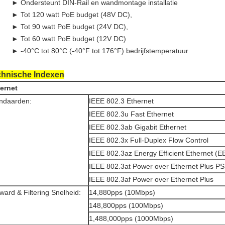
► Ondersteunt DIN-Rail en wandmontage installatie
► Tot 120 watt PoE budget (48V DC),
► Tot 90 watt PoE budget (24V DC),
► Tot 60 watt PoE budget (12V DC)
► -40°C tot 80°C (-40°F tot 176°F) bedrijfstemperatuur
chnische Indexen
ernet
ndaarden:
IEEE 802.3 Ethernet
IEEE 802.3u Fast Ethernet
IEEE 802.3ab Gigabit Ethernet
IEEE 802.3x Full-Duplex Flow Control
IEEE 802.3az Energy Efficient Ethernet (E
IEEE 802.3at Power over Ethernet Plus P
IEEE 802.3af Power over Ethernet Plus
ward & Filtering Snelheid:
14,880pps (10Mbps)
148,800pps (100Mbps)
1,488,000pps (1000Mbps)