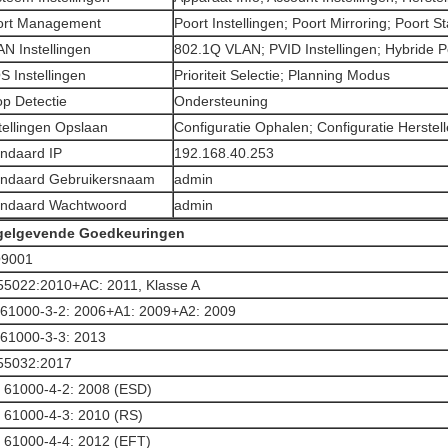
ort Management
Poort Instellingen; Poort Mirroring; Poort St
N Instellingen
802.1Q VLAN; PVID Instellingen; Hybride P
 Instellingen
Prioriteit Selectie; Planning Modus
p Detectie
Ondersteuning
tellingen Opslaan
Configuratie Ophalen; Configuratie Herstel
ndaard IP
192.168.40.253
andaard Gebruikersnaam
admin
andaard Wachtwoord
admin
gelgevende Goedkeuringen
O9001
5022:2010+AC: 2011, Klasse A
61000-3-2: 2006+A1: 2009+A2: 2009
61000-3-3: 2013
55032:2017
 61000-4-2: 2008 (ESD)
 61000-4-3: 2010 (RS)
 61000-4-4: 2012 (EFT)