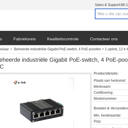
Sales & Support:
86-
s
Fabrieksreis
Kwaliteitscontrole
Contacteer ons
kelaar
Beheerde industriële Gigabit PoE-switch, 4 PoE-poorten + 1 uplink, 12 ¢
eheerde industriële Gigabit PoE-switch, 4 PoE-poor
C
Productdetails:
Plaats van herkomst:
Merknaam:
Certificering:
Modelnummer:
Betalen & Verzende
Min. bestelaantal:
Prijs: