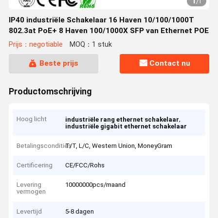
1
/
1
IP40 industriële Schakelaar 16 Haven 10/100/1000T
802.3at PoE+ 8 Haven 100/1000X SFP van Ethernet POE
Prijs：negotiable
MOQ：1 stuk
Beste prijs
Contact nu
Productomschrijving
Hoog licht
,
industriële rang ethernet schakelaar
industriële gigabit ethernet schakelaar
Betalingscondities
T/T, L/C, Western Union, MoneyGram
Certificering
CE/FCC/Rohs
Levering
10000000pcs/maand
vermogen
Levertijd
5-8 dagen