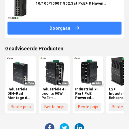
10/100/1000T 802.3at PoE+ 8 Haven
100/1000X SFP van Ethernet POE
Doorgaan
Geadviseerde Producten
Industriële
Industriële 4-
Industrial 7-
L2+
DIN-Rail
poorts 90W
Port PoE
Industriële
Montage 6
PoE++
Powered
Beheerde
poorten
Gigabit
Gigabit
Ethernet
10/100Base-
Switch met 1
Switch with
Switch 24-
Beste prijs
Beste prijs
Beste prijs
Beste pri
TX + 3
RJ45 + 2 SFP
PoE
poorts
poorten
-40~80°C
Passthrough
802.3at P
100Base-FX
SFP
Robuust A
Verharden
MDI/MDIX
PoE-switch