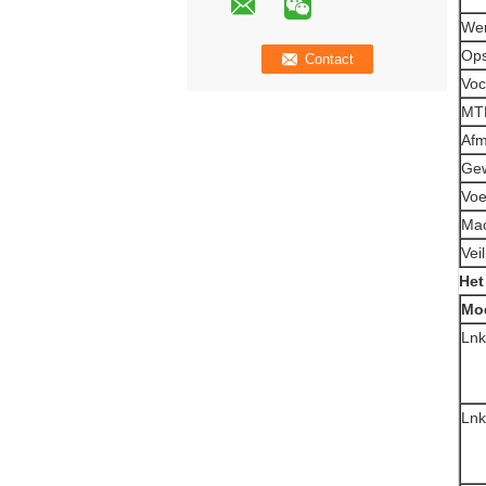
Wer
Ops
Voc
MT
Afm
Gew
Voe
Mac
Vei
Het
Mo
Ln
Ln