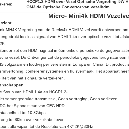
HCCP1.2 HDMI over Vezel Optische Vergroting
5W HD
,
rkeren:
OM3 de Optische Convertor van vezelhdmi
Micro- Mini
4k HDMI
Vezelve
rzicht
lnk-MH4K Vergroting van de Reeks4k HDMI Vezel wordt ontworpen om t
engedrukt lossless signaal van HDMI 1.4a over optische vezel tot afst
2K.
Zender zet een HDMI-signaal in één enkele periodieke de gegevensst
ische vezel. De Ontvanger zet de periodieke gegevens terug naar een
S volgzaam en loodvrij per vereisten in Europa en China. Dit product is 
ermvertoning, confererensystemen en huisvermaak. Het apparaat heeft 
iliteit van het signaal te verzekeren.
enschappen
 Steun van HDMI 1.4a en HCCP1.2-
et samengedrukte transmissie, Geen vertraging, Geen verliezen
C-het Signaalsteun van CEG HPD
tasnelheid tot 10.3Gbps
eng tot 80km over vezelkabel over
eunt alle wijzen tot de Resolutie van 4K* 2K@30Hz