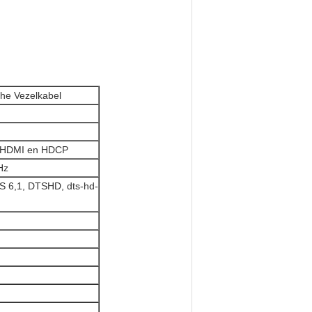
che Vezelkabel
a HDMI en HDCP
Hz
-S 6,1, DTSHD, dts-hd-