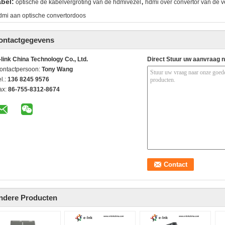
,
abel:
optische de kabelvergroting van de hdmivezel
hdmi over convertor van de v
dmi aan optische convertordoos
ontactgegevens
-link China Technology Co., Ltd.
Direct Stuur uw aanvraag 
ontactpersoon:
Tony Wang
l.:
136 8245 9576
ax:
86-755-8312-8674
ndere Producten