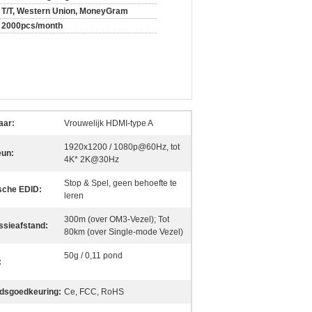
T/T, Western Union, MoneyGram
2000pcs/month
aar:
Vrouwelijk HDMI-type A
1920x1200 / 1080p@60Hz, tot
eun:
4K* 2K@30Hz
Stop & Spel, geen behoefte te
che EDID:
leren
300m (over OM3-Vezel); Tot
ssieafstand:
80km (over Single-mode Vezel)
50g / 0,11 pond
:
idsgoedkeuring:
Ce, FCC, RoHS