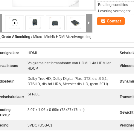
Betalingscondities:
Levering vermogen:
Contact
Grote Afbeelding :
Micro- Mini4k HDMI Vezelvergroting
putsignalen:
HDMI
Schakel
Volgzame het formaatnorm van HDMI 1.4a HDMI en
gnaalsteun:
Videost
HDCP
Dolby TrueHD, Dolby Digital Plus, DTS, dts-S 6,1,
diosteun:
Dynamis
DTSHD, dts-hd-HRA, Meester dts-HD, (pcm-2CH)
SFP/LC
zelschakelaar:
Transmi
meting
3.07 x 1,06 x 0.69in (78x27x17mm)
Gewicht
DxH):
eding:
5VDC (USB-C)
Veilighe