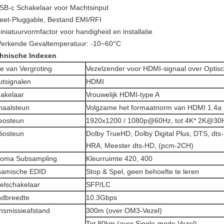
B-c Schakelaar voor Machtsinput
et-Pluggable, Bestand EMI/RFI
niatuurvormfactor voor handigheid en installatie
rkende Gevaltemperatuur: -10~60°C
hnische Indexen
e van Vergroting
Vezelzender voor HDMI-signaal over Optis
utsignalen
HDMI
akelaar
Vrouwelijk HDMI-type A
naalsteun
Volgzame het formaatnorm van HDMI 1.4
eosteun
1920x1200 / 1080p@60Hz, tot 4K* 2K@30
iosteun
Dolby TrueHD, Dolby Digital Plus, DTS, dts
HRA, Meester dts-HD, (pcm-2CH)
oma Subsampling
Kleurruimte 420, 400
amische EDID
Stop & Spel, geen behoefte te leren
elschakelaar
SFP/LC
dbreedte
10.3Gbps
nsmissieafstand
300m (over OM3-Vezel)
Tot 80km (over Single-mode Vezel)