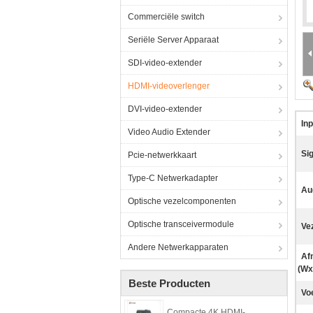
Commerciële switch
Seriële Server Apparaat
SDI-video-extender
HDMI-videoverlenger
DVI-video-extender
In
Video Audio Extender
Si
Pcie-netwerkkaart
Type-C Netwerkadapter
Au
Optische vezelcomponenten
Optische transceivermodule
Ve
Andere Netwerkapparaten
Af
(Wx
Beste Producten
Vo
Compacte 4K HDMI-