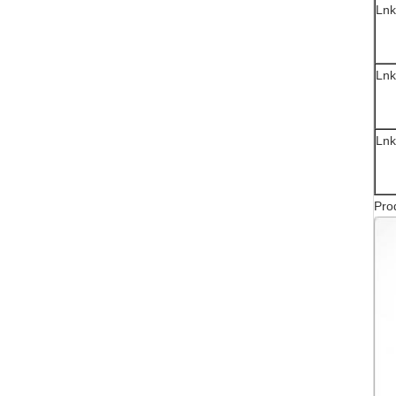
Ln
Lnk
Ln
Pro