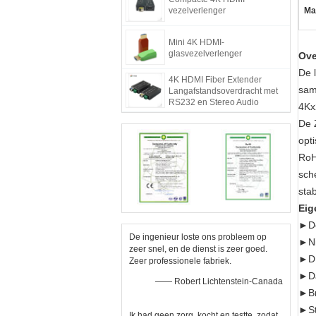
vezelverlenger
Ma
Mini 4K HDMI-
glasvezelverlenger
Ove
De 
4K HDMI Fiber Extender
sam
Langafstandsoverdracht met
RS232 en Stereo Audio
4Kx
De 
opt
RoH
sch
stab
Eig
►De
De ingenieur loste ons probleem op
►Ni
zeer snel, en de dienst is zeer goed.
►DD
Zeer professionele fabriek.
►Da
—— Robert Lichtenstein-Canada
►Br
►St
Ik had geen zorg, kocht en testte, zodat