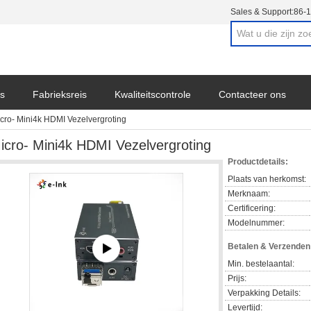
Sales & Support:
86-
s
Fabrieksreis
Kwaliteitscontrole
Contacteer ons
cro- Mini4k HDMI Vezelvergroting
icro- Mini4k HDMI Vezelvergroting
Productdetails:
Plaats van herkomst:
Merknaam:
Certificering:
Modelnummer:
Betalen & Verzende
Min. bestelaantal:
Prijs:
Verpakking Details:
Levertijd: