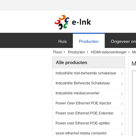
Huis
Producten
Ongeveer on
Thuis
Producten
HDMI-videoverlenger
Mi
Vr
Alle producten
M
industriële niet-beheerde schakelaar
Industriële Beheerde Schakelaar
Industriële mediaconverter
Power Over Ethernet POE Injector
Power over Ethernet POE Extender
Power over Ethernet POE-splitter
vezel ethernet media convertor