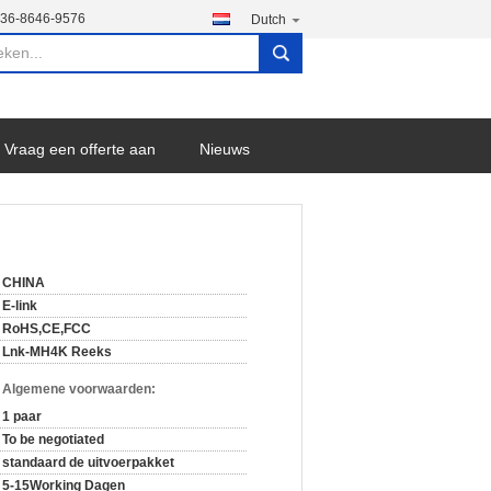
136-8646-9576
Dutch
search
Vraag een offerte aan
Nieuws
CHINA
E-link
RoHS,CE,FCC
Lnk-MH4K Reeks
n Algemene voorwaarden:
1 paar
To be negotiated
standaard de uitvoerpakket
5-15Working Dagen