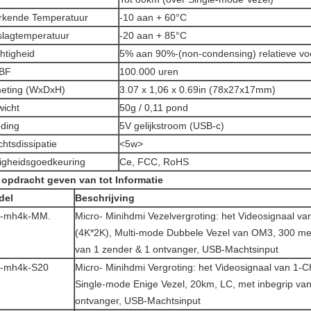
kende Temperatuur
-10 aan + 60°C
lagtemperatuur
-20 aan + 85°C
htigheid
5% aan 90%-(non-condensing) relatieve vo
BF
100.000 uren
eting (WxDxH)
3.07 x 1,06 x 0.69in (78x27x17mm)
icht
50g / 0,11 pond
ding
5V gelijkstroom (USB-c)
htsdissipatie
<5w>
ligheidsgoedkeuring
Ce, FCC, RoHS
 opdracht geven van tot Informatie
del
Beschrijving
k-mh4k-MM.
Micro- Minihdmi Vezelvergroting: het Videosignaal v
(4K*2K), Multi-mode Dubbele Vezel van OM3, 300 met
van 1 zender & 1 ontvanger, USB-Machtsinput
k-mh4k-S20
Micro- Minihdmi Vergroting: het Videosignaal van 1-
Single-mode Enige Vezel, 20km, LC, met inbegrip van
ontvanger, USB-Machtsinput