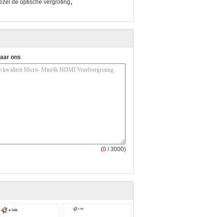
,
ezel de optische vergroting
naar ons
(
0
/ 3000)